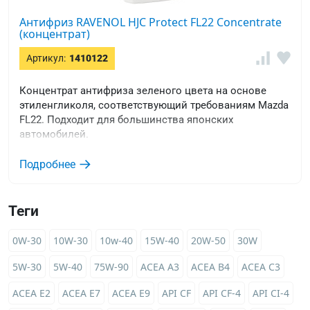
Антифриз RAVENOL HJC Protect FL22 Concentrate
(концентрат)
Артикул:
1410122
Концентрат антифриза зеленого цвета на основе
этиленгликоля, соответствующий требованиям Mazda
FL22. Подходит для большинства японских
автомобилей.
Подробнее
Теги
0W-30
10W-30
10w-40
15W-40
20W-50
30W
5W-30
5W-40
75W-90
ACEA A3
ACEA B4
ACEA C3
ACEA E2
ACEA E7
ACEA E9
API CF
API CF-4
API CI-4