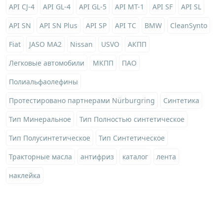
API CJ-4
API GL-4
API GL-5
API MT-1
API SF
API SL
API SN
API SN Plus
API SP
API TC
BMW
CleanSynto
Fiat
JASO MA2
Nissan
USVO
АКПП
Легковые автомобили
МКПП
ПАО
Полиальфаолефины
Протестировано партнерами Nürburgring
Синтетика
Тип Минеральное
Тип Полностью синтетическое
Тип Полусинтетическое
Тип Синтетическое
Тракторные масла
антифриз
каталог
лента
наклейка